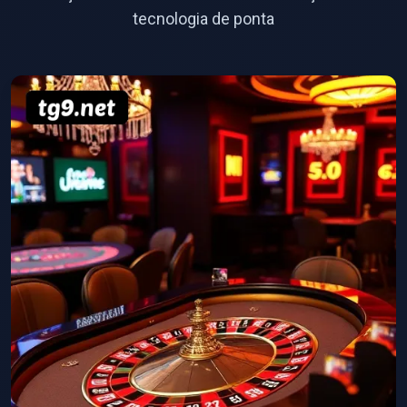
tecnologia de ponta