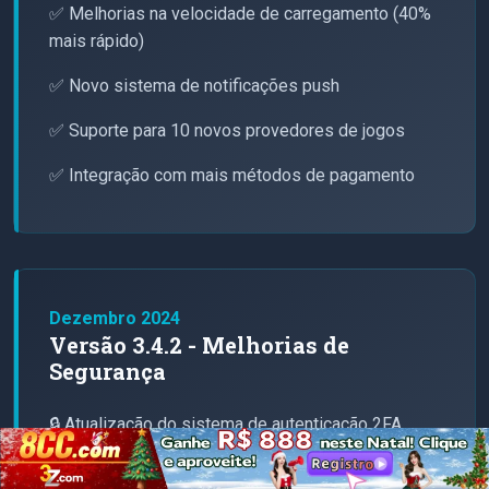
✅ Melhorias na velocidade de carregamento (40%
mais rápido)
✅ Novo sistema de notificações push
✅ Suporte para 10 novos provedores de jogos
✅ Integração com mais métodos de pagamento
Dezembro 2024
Versão 3.4.2 - Melhorias de
Segurança
🔒 Atualização do sistema de autenticação 2FA
🔒 Novos protocolos de criptografia