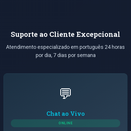
Suporte ao Cliente Excepcional
Atendimento especializado em português 24 horas
por dia, 7 dias por semana
💬
Chat ao Vivo
ONLINE