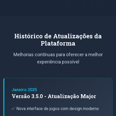
Histórico de Atualizações da
Plataforma
Melhorias contínuas para oferecer a melhor
experiência possível
Janeiro 2025
Versão 3.5.0 - Atualização Major
✅ Nova interface de jogos com design moderno