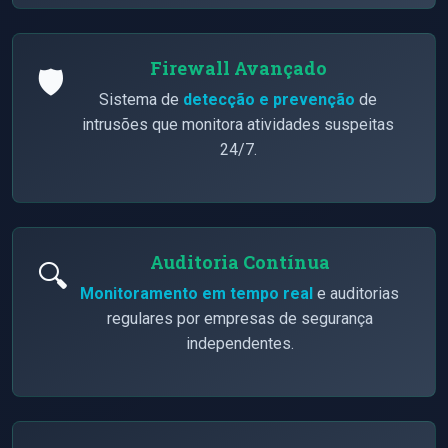
Firewall Avançado
🛡️
Sistema de
detecção e prevenção
de
intrusões que monitora atividades suspeitas
24/7.
Auditoria Contínua
🔍
Monitoramento em tempo real
e auditorias
regulares por empresas de segurança
independentes.