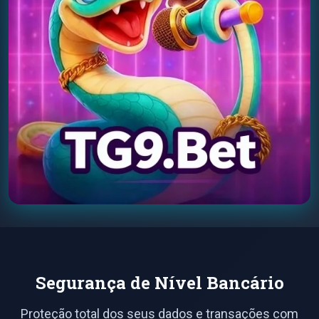
Segurança de Nível Bancário
Proteção total dos seus dados e transações com