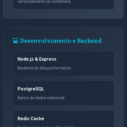
Gerenciamento de containers
💻 Desenvolvimento e Backend
Node.js & Express
Backend de alta performance
PostgreSQL
Banco de dados relacional
Redis Cache