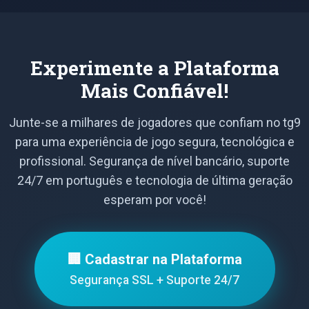
Experimente a Plataforma
Mais Confiável!
Junte-se a milhares de jogadores que confiam no tg9
para uma experiência de jogo segura, tecnológica e
profissional. Segurança de nível bancário, suporte
24/7 em português e tecnologia de última geração
esperam por você!
🏢 Cadastrar na Plataforma
Segurança SSL + Suporte 24/7