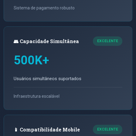
Sistema de pagamento robusto
👥 Capacidade Simultânea
EXCELENTE
500K+
Usuários simultâneos suportados
Infraestrutura escalável
📱 Compatibilidade Mobile
EXCELENTE