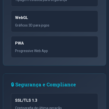
WebGL
Gráficos 3D para jogos
PWA
Progressive Web App
🔒 Segurança e Compliance
SSL/TLS 1.3
Criptografia de última geração