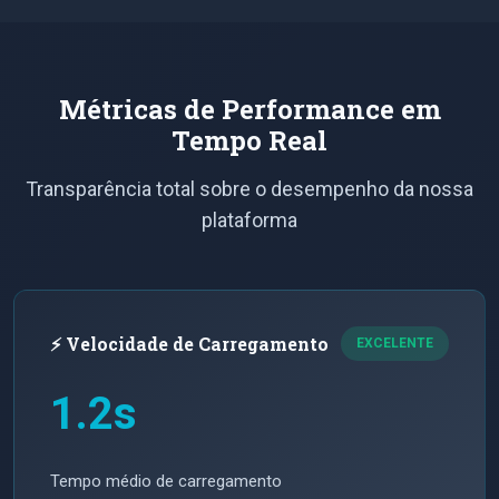
Métricas de Performance em
Tempo Real
Transparência total sobre o desempenho da nossa
plataforma
⚡ Velocidade de Carregamento
EXCELENTE
1.2s
Tempo médio de carregamento