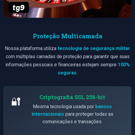
Proteção Multicamada
Nossa plataforma utiliza
tecnologia de segurança militar
com múltiplas camadas de proteção para garantir que suas
informações pessoais e financeiras estejam sempre
100%
seguras
.
Criptografia SSL 256-bit
🔐
Mesma tecnologia usada por
bancos
internacionais
para proteger todas as
comunicações e transações.