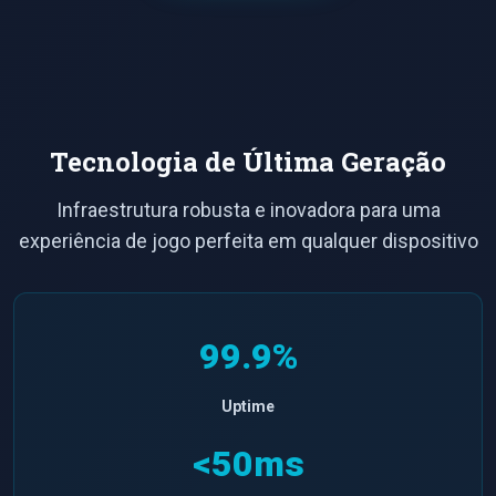
Tecnologia de Última Geração
Infraestrutura robusta e inovadora para uma
experiência de jogo perfeita em qualquer dispositivo
99.9%
Uptime
<50ms