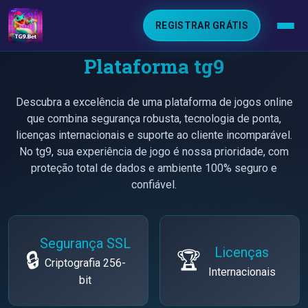
REGISTRAR GRÁTIS
Plataforma tg9
Descubra a excelência de uma plataforma de jogos online
que combina segurança robusta, tecnologia de ponta,
licenças internacionais e suporte ao cliente incomparável.
No tg9, sua experiência de jogo é nossa prioridade, com
proteção total de dados e ambiente 100% seguro e
confiável.
Segurança SSL
Licenças
🔒
🏆
Criptografia 256-
Internacionais
bit